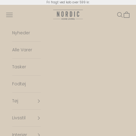
Spring til indhold
Fri fragt ved køb over 599 kr.
Nordic Home Living
Menu
Søg
Indkø
Nyheder
Alle Varer
Tasker
Fodtøj
Tøj
Livsstil
Interiør