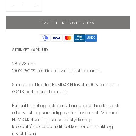
Sænk antal
Øg antal
FØJ TIL INDKØBSKURV
USDC
STRIKKET KARKLUD
28 x 28 cm
100% GOTS certificeret økologisk bomuld.
Strikket karklud fra HUMDAKIN lavet i 100% økologisk
GOTS certificeret bomuld
En funktionel og dekorativ karklud der holder vask
efter vask og samtidig pynter i køkkenet. Mix med
HUMDAKIN økologiske viskestykker og
køkkenhåndklæder i dit køkken for et smukt og
stylet hjem.