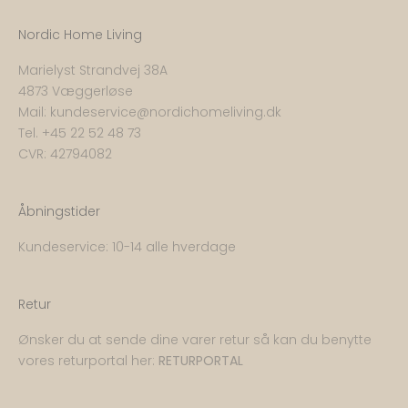
Nordic Home Living
Marielyst Strandvej 38A
4873 Væggerløse
Mail:
kundeservice@nordichomeliving.dk
Tel. +
45 22 52 48 73
CVR: 42794082
Åbningstider
Kundeservice: 10-14 alle hverdage
Retur
Ønsker du at sende dine varer retur så kan du benytte
vores returportal her:
RETURPORTAL