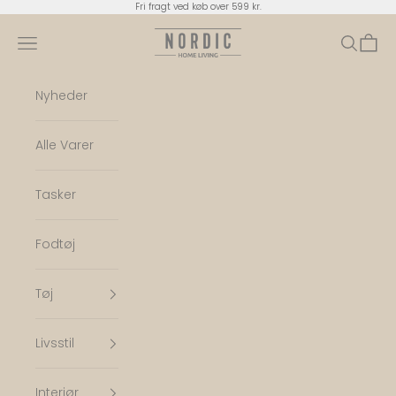
Spring til indhold
Fri fragt ved køb over 599 kr.
Nordic Home Living
Menu
Søg
Indkø
Nyheder
Alle Varer
Tasker
Fodtøj
Tøj
Livsstil
Interiør