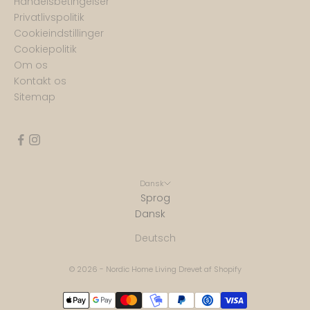
Handelsbetingelser
Privatlivspolitik
Cookieindstillinger
Cookiepolitik
Om os
Kontakt os
Sitemap
Dansk
Sprog
Dansk
Deutsch
© 2026 - Nordic Home Living Drevet af Shopify