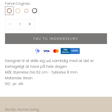
Farve:
Cognac
Cognac
Ivory
Powder
Dark Chocolate
Sænk antal
Øg antal
FØJ TIL INDKØBSKURV
USDC
Designet til at skille sig ud, samtidig med at det er
behageligt at have på hele dagen.
Mål: Størrelse Dia 62 cm - Tykkelse 8 mm
Materiale: Resin
50,- pr. stk
Nordic Home Living