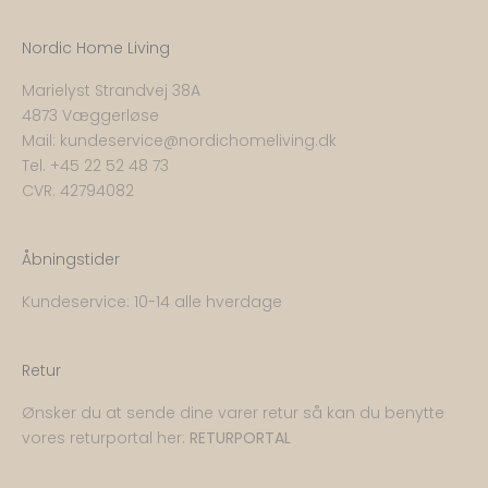
Nordic Home Living
Marielyst Strandvej 38A
4873 Væggerløse
Mail:
kundeservice@nordichomeliving.dk
Tel. +
45 22 52 48 73
CVR: 42794082
Åbningstider
Kundeservice: 10-14 alle hverdage
Retur
Ønsker du at sende dine varer retur så kan du benytte
vores returportal her:
RETURPORTAL