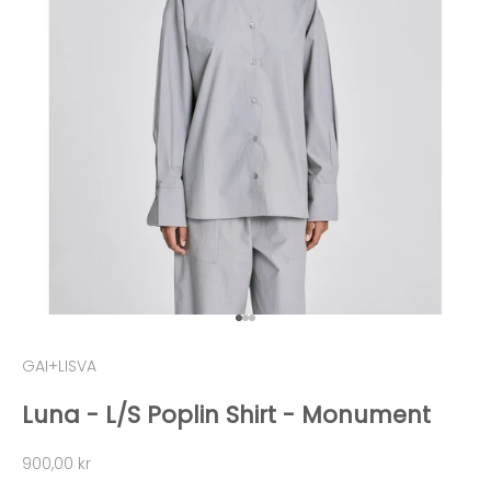
Gå til element 1
Gå til element 2
Gå til element 3
GAI+LISVA
Luna - L/S Poplin Shirt - Monument
Salgspris
900,00 kr