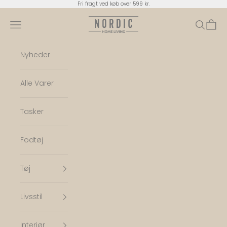
Spring til indhold
Fri fragt ved køb over 599 kr.
Nordic Home Living
Menu
Søg
Indkø
Nyheder
Alle Varer
Tasker
Fodtøj
Tøj
Livsstil
Interiør