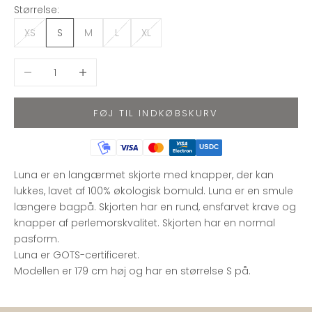
Størrelse:
XS
S
M
L
XL
Sænk antal
Øg antal
FØJ TIL INDKØBSKURV
USDC
Luna er en langærmet skjorte med knapper, der kan
lukkes, lavet af 100% økologisk bomuld. Luna er en smule
længere bagpå. Skjorten har en rund, ensfarvet krave og
knapper af perlemorskvalitet. Skjorten har en normal
pasform.
Luna er GOTS-certificeret.
Modellen er 179 cm høj og har en størrelse S på.