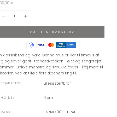
algspris
39,00 kr
ænk antal
Øg antal
FØJ TIL INDKØBSKURV
USDC
n klassisk Maileg-vare. Denne mus er klar til timevis af
eg og sover godt i tændstikæsken. Tøjet og sengetøjet
ommer i unikke mønstre og smukke farver. Tilføj mere til
istorien, ved at tilføje flere tilbehørs ting til.
Lillesøster/Bror
STØRRELSE:
11 cm
HØJDE:
FABRIC 30 C + PAP
VASK: