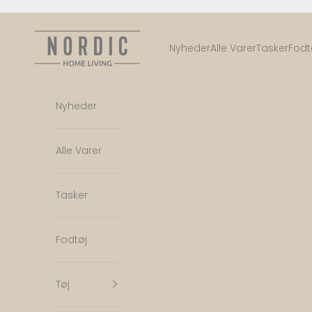
Spring til indhold
Nordic Home Living
Nyheder
Alle Varer
Tasker
Fodt
Nyheder
Alle Varer
Tasker
Fodtøj
Tøj