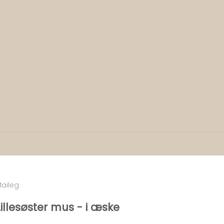
aileg
Lillesøster mus - i æske