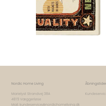
Nordic Home Living
Åbningstide
Marielyst Strandvej 38A
Kundeservice
4873 Væggerløse
Mail:
kundeservice@nordichomeliving.dk