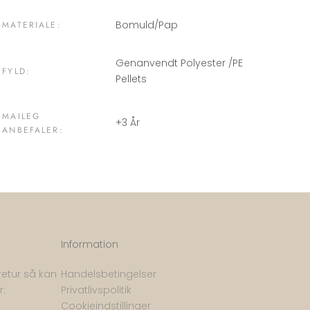
Bomuld/Pap
MATERIALE:
Genanvendt Polyester /PE
FYLD:
Pellets
MAILEG
+3 År
ANBEFALER:
Information
retur så kan
Handelsbetingelser
r:
Privatlivspolitik
Cookieindstillinger