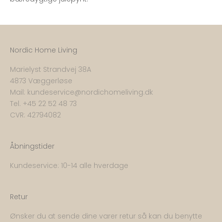
Nordic Home Living
Marielyst Strandvej 38A
4873 Væggerløse
Mail:
kundeservice@nordichomeliving.dk
Tel. +
45 22 52 48 73
CVR: 42794082
Åbningstider
Kundeservice: 10-14 alle hverdage
Retur
Ønsker du at sende dine varer retur så kan du benytte