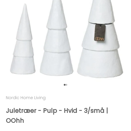
Gå til element 1
Gå til element 2
Nordic Home Living
Juletræer - Pulp - Hvid - 3/små |
OOhh