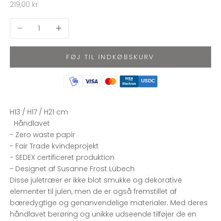
Salgspris
219,00 kr
Sænk antal
Øg antal
FØJ TIL INDKØBSKURV
USDC
H13 / H17 / H21 cm
Håndlavet
- Zero waste papir
- Fair Trade kvindeprojekt
- SEDEX certificeret produktion
- Designet af Susanne Frost Lübech
Disse juletræer er ikke blot smukke og dekorative
elementer til julen, men de er også fremstillet af
bæredygtige og genanvendelige materialer. Med deres
håndlavet berøring og unikke udseende tilføjer de en