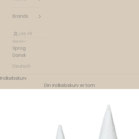
Brands
LOG PÅ
Dansk
Sprog
Dansk
Deutsch
Indkøbskurv
Din indkøbskurv er tom