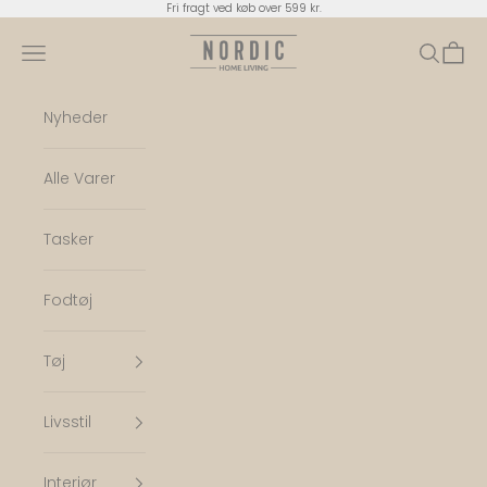
Spring til indhold
Fri fragt ved køb over 599 kr.
Nordic Home Living
Menu
Søg
Indkø
Nyheder
Alle Varer
Tasker
Fodtøj
Tøj
Livsstil
Interiør