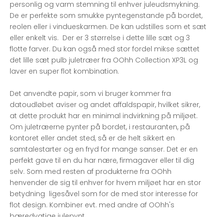
personlig og varm stemning til enhver juleudsmykning.
De er perfekte som smukke pyntegenstande på bordet,
reolen eller i vindueskarmen. De kan udstilles som et sæt
eller enkelt vis. Der er 3 størrelse i dette lille sæt og 3
flotte farver. Du kan også med stor fordel mikse sættet
det lille sæt pulb juletræer fra OOhh Collection XP3L og
laver en super flot kombination.
Det anvendte papir, som vi bruger kommer fra
datoudløbet aviser og andet affaldspapir, hvilket sikrer,
at dette produkt har en minimal indvirkning på miljøet.
Om juletræerne pynter på bordet, i restauranten, på
kontoret eller andet sted, så er de helt sikkert en
samtalestarter og en fryd for mange sanser. Det er en
perfekt gave til en du har nære, firmagaver eller til dig
selv. Som med resten af produkterne fra OOhh
henvender de sig til enhver for hvem miljøet har en stor
betydning ligesåvel som for de med stor interesse for
flot design. Kombiner evt. med andre af OOhh's
bæredygtige julepynt.