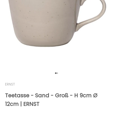
Gehe zu Element 1
Gehe zu Element 2
ERNST
Teetasse - Sand - Groß - H 9cm Ø
12cm | ERNST