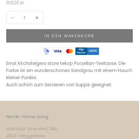
Angebot
159,00 kr
Anzahl verringern
Anzahl erhöhen
IN DEN WARENKORB
USDC
Ernst Kirchsteigers store tekop
Porzellan-Teetasse. Die
Farbe ist ein wunderschönes Sandgrau mit einem Hauch
kleiner Punkte.
Auch schön zum Servieren von Suppe geeignet.
Nordic Home Living
Marielyst Strandvej 38A
4873 Væggerløse