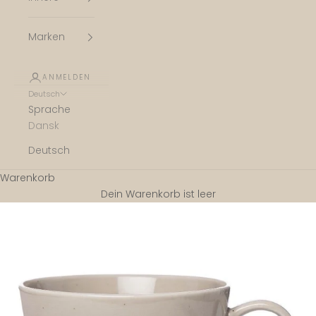
Marken
ANMELDEN
Deutsch
Sprache
Dansk
Deutsch
Warenkorb
Dein Warenkorb ist leer