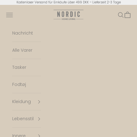
Zum Inhalt springen
Kostenloser Versand für Einkäufe über 499 DKK – Lieferzeit 2-3 Tage
Nordic Home Living
Menü
Suchen
Ware
Nachricht
Alle Varer
Tasker
Fodtøj
Kleidung
Lebensstil
Innere