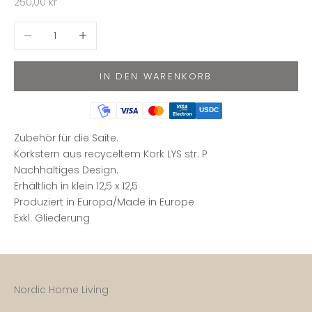
Angebot
250,00 kr
Anzahl verringern
Anzahl erhöhen
IN DEN WARENKORB
USDC
Zubehör für die Saite.
Korkstern aus recyceltem Kork LYS str. P
Nachhaltiges Design.
Erhältlich in klein 12,5 x 12,5
Produziert in Europa/Made in Europe
Exkl. Gliederung
Nordic Home Living