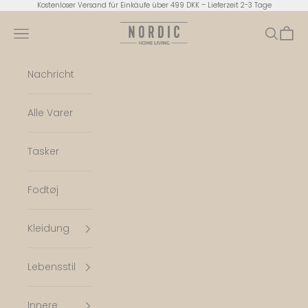
Zum Inhalt springen
Kostenloser Versand für Einkäufe über 499 DKK – Lieferzeit 2-3 Tage
Nordic Home Living
Menü
Suchen
Ware
Nachricht
Alle Varer
Tasker
Fodtøj
Kleidung
Lebensstil
Innere