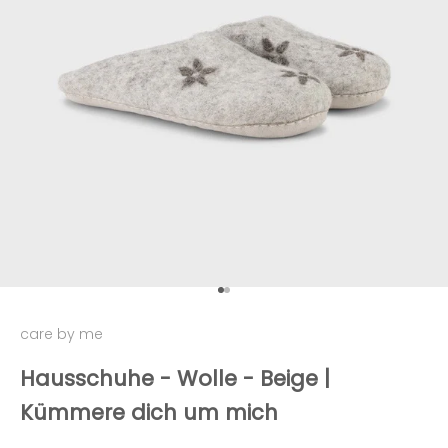
Gehe zu Element 1
Gehe zu Element 2
care by me
Hausschuhe - Wolle - Beige |
Kümmere dich um mich