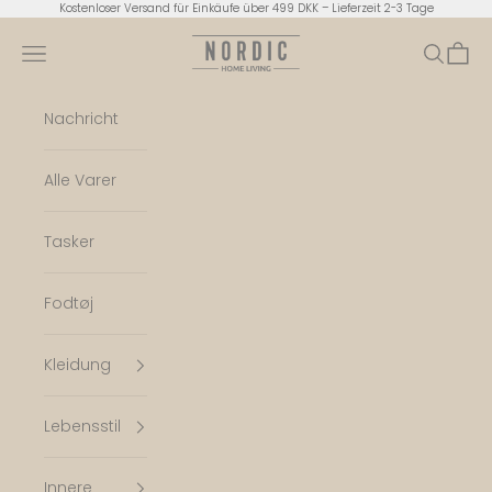
Zum Inhalt springen
Kostenloser Versand für Einkäufe über 499 DKK – Lieferzeit 2-3 Tage
Nordic Home Living
Menü
Suchen
Ware
Nachricht
Alle Varer
Tasker
Fodtøj
Kleidung
Lebensstil
Innere