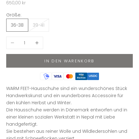
Angebot
650,00 kr
Größe:
36-38
39-41
Anzahl verringern
Anzahl erhöhen
IN DEN WARENKORB
USDC
WARM FEET-Hausschuhe sind ein wunderschönes Stück
Handwerkskunst und ein wunderbares Accessoire für
den kühlen Herbst und Winter.
Die Hausschuhe werden in Dänemark entworfen und in
einer kleinen sozialen Werkstatt in Nepal mit Liebe
handgefertigt.
Sie bestehen aus reiner Wolle und Wildledersohlen und
sind mit Schneeflocken verziert.