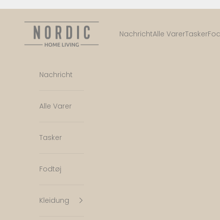
Zum Inhalt springen
Nordic Home Living
Nachricht
Alle Varer
Tasker
Fod
Nachricht
Alle Varer
Tasker
Fodtøj
Kleidung