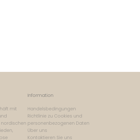
Information
häft mit
Handelsbedingungen
und
Richtlinie zu Cookies und
m nordischen
personenbezogenen Daten
ieden,
Über uns
lose
Kontaktieren Sie uns