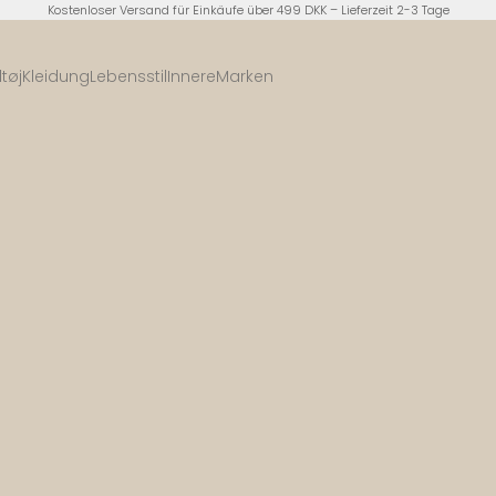
Kostenloser Versand für Einkäufe über 499 DKK – Lieferzeit 2-3 Tage
tøj
Kleidung
Lebensstil
Innere
Marken