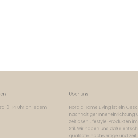
ten
Über uns
t: 10–14 Uhr an jedem
Nordic Home Living ist ein Gesc
nachhaltiger Inneneinrichtung 
zeitlosen Lifestyle-Produkten i
Stil. Wir haben uns dafür entsch
qualitativ hochwertige und zeit