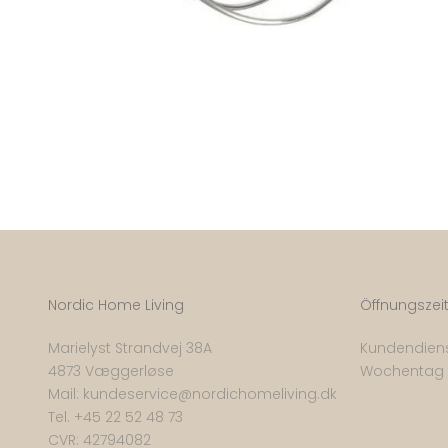
Nordic Home Living
Öffnungszei
Marielyst Strandvej 38A
Kundendiens
4873 Væggerløse
Wochentag
Mail:
kundeservice@nordichomeliving.dk
Tel. +
45 22 52 48 73
CVR: 42794082