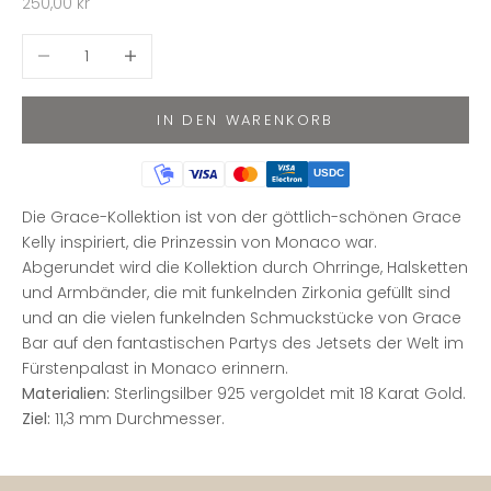
Angebot
250,00 kr
Anzahl verringern
Anzahl erhöhen
IN DEN WARENKORB
USDC
Die Grace-Kollektion ist von der göttlich-schönen Grace
Kelly inspiriert, die Prinzessin von Monaco war.
Abgerundet wird die Kollektion durch Ohrringe, Halsketten
und Armbänder, die mit funkelnden Zirkonia gefüllt sind
und an die vielen funkelnden Schmuckstücke von Grace
Bar auf den fantastischen Partys des Jetsets der Welt im
Fürstenpalast in Monaco erinnern.
Materialien:
Sterlingsilber 925 vergoldet mit 18 Karat Gold.
Ziel:
11,3 mm
Durchmesser.