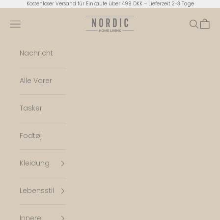
Zum Inhalt springen
Kostenloser Versand für Einkäufe über 499 DKK – Lieferzeit 2-3 Tage
Nordic Home Living
Menü
Suchen
Ware
Nachricht
Alle Varer
Tasker
Fodtøj
Kleidung
Lebensstil
Innere