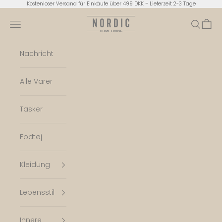
Zum Inhalt springen
Kostenloser Versand für Einkäufe über 499 DKK – Lieferzeit 2-3 Tage
Nordic Home Living
Menü
Suchen
Ware
Nachricht
Alle Varer
Tasker
Fodtøj
Kleidung
Lebensstil
Innere