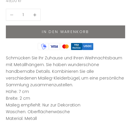
Angebot
49,00 kr
Anzahl verringern
Anzahl erhöhen
IN DEN WARENKORB
USDC
Schmücken Sie Ihr Zuhause und Ihren Weihnachtsbaum
mit Metallhängern. Sie haben wunderschöne
handbemalte Details. Kombinieren Sie alle
verschiedenen Maileg-Kleiderbügel, um eine persönliche
Sammlung zusammenzustellen.
Höhe: 7 cm
Breite: 2 cm
Maileg empfiehlt: Nur zur Dekoration
Waschen: Oberflächenwäsche
Material: Metall