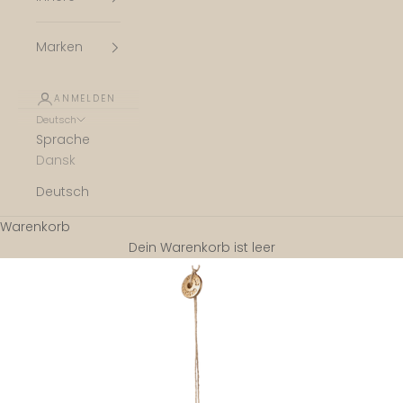
Marken
ANMELDEN
Deutsch
Sprache
Dansk
Deutsch
Warenkorb
Dein Warenkorb ist leer