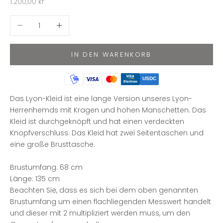
Angebot
1.200,00 kr
Anzahl verringern
Anzahl erhöhen
IN DEN WARENKORB
USDC
Das Lyon-Kleid ist eine lange Version unseres Lyon-
Herrenhemds mit Kragen und hohen Manschetten. Das
Kleid ist durchgeknöpft und hat einen verdeckten
Knopfverschluss. Das Kleid hat zwei Seitentaschen und
eine große Brusttasche.
Brustumfang: 68 cm
Länge: 135 cm
Beachten Sie, dass es sich bei dem oben genannten
Brustumfang um einen flachliegenden Messwert handelt
und dieser mit 2 multipliziert werden muss, um den