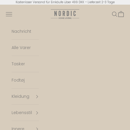
Zum Inhalt springen
Kostenloser Versand für Einkäufe über 499 DKK – Lieferzeit 2-3 Tage
Nordic Home Living
Menü
Suchen
Ware
Nachricht
Alle Varer
Tasker
Fodtøj
Kleidung
Lebensstil
Innere