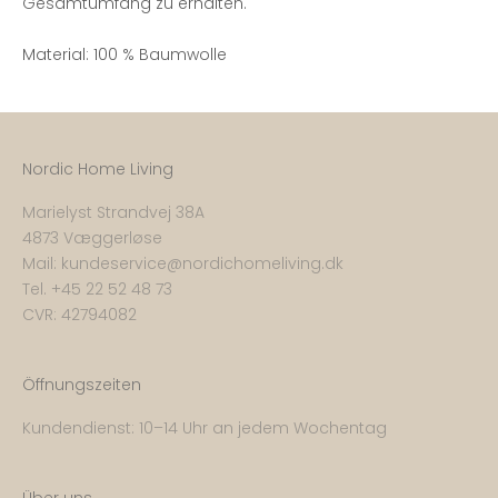
Gesamtumfang zu erhalten.
Material: 100 % Baumwolle
Nordic Home Living
Marielyst Strandvej 38A
4873 Væggerløse
Mail:
kundeservice@nordichomeliving.dk
Tel. +
45 22 52 48 73
CVR: 42794082
Öffnungszeiten
Kundendienst: 10–14 Uhr an jedem Wochentag