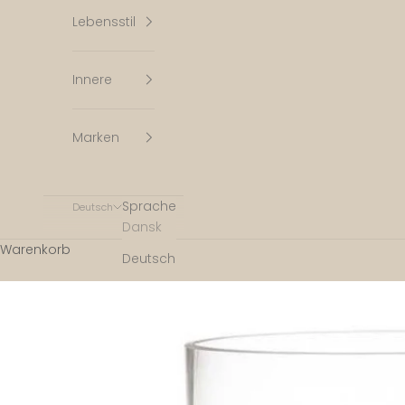
Lebensstil
Innere
Marken
Sprache
Deutsch
Dansk
Warenkorb
Deutsch