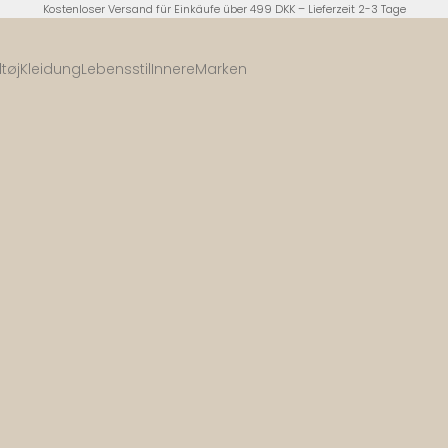
Kostenloser Versand für Einkäufe über 499 DKK – Lieferzeit 2-3 Tage
tøj
Kleidung
Lebensstil
Innere
Marken