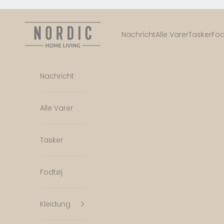
Zum Inhalt springen
Nordic Home Living
Nachricht
Alle Varer
Tasker
Fod
Nachricht
Alle Varer
Tasker
Fodtøj
Kleidung