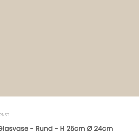
RNST
Glasvase - Rund - H 25cm Ø 24cm