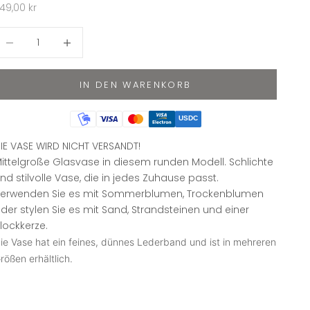
ngebot
49,00 kr
nzahl verringern
Anzahl erhöhen
IN DEN WARENKORB
USDC
IE VASE WIRD NICHT VERSANDT!
ittelgroße Glasvase in diesem runden Modell. Schlichte
nd stilvolle Vase, die in jedes Zuhause passt.
erwenden Sie es mit Sommerblumen, Trockenblumen
der stylen Sie es mit Sand, Strandsteinen und einer
lockkerze.
ie Vase hat ein feines, dünnes Lederband und ist in mehreren
rößen erhältlich.