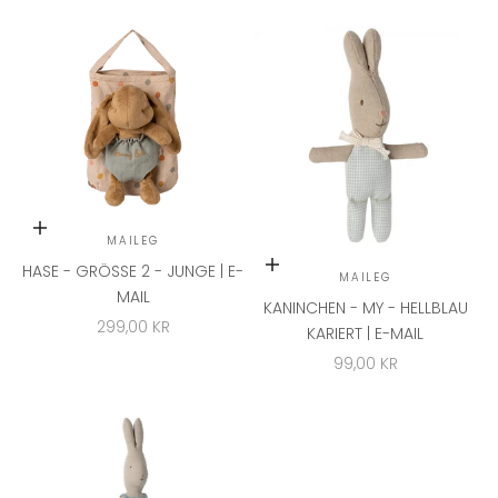
In den Warenkorb
MAILEG
In den Warenkorb
HASE - GRÖSSE 2 - JUNGE | E-M
MAILEG
AIL
KANINCHEN - MY - HELLBLAU
ANGEBOT
299,00 KR
KARIERT | E-MAIL
ANGEBOT
99,00 KR