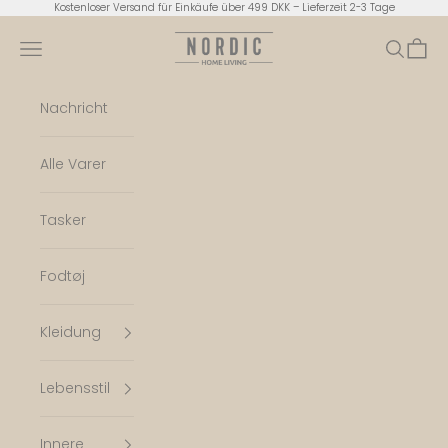
Zum Inhalt springen
Kostenloser Versand für Einkäufe über 499 DKK – Lieferzeit 2-3 Tage
Nordic Home Living
Menü
Suchen
Ware
Nachricht
Alle Varer
Tasker
Fodtøj
Kleidung
Lebensstil
Innere