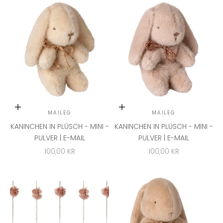
In den Warenkorb
In den Warenkorb
MAILEG
MAILEG
KANINCHEN IN PLÜSCH - MINI -
KANINCHEN IN PLÜSCH - MINI -
PULVER | E-MAIL
PULVER | E-MAIL
ANGEBOT
ANGEBOT
100,00 KR
100,00 KR