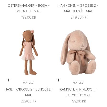
OSTEREI-HÄNGER - ROSA -
KANINCHEN - GRÖSSE 2 - M
METALL | E-MAIL
ÄDCHEN | E-MAIL
ANGEBOT
ANGEBOT
199,00 KR
349,00 KR
In den Warenkorb
In den Warenkorb
MAILEG
MAILEG
HASE - GRÖSSE 2 - JUNGE | E-M
KANINCHEN IN PLÜSCH -
AIL
PULVER | E-MAIL
ANGEBOT
ANGEBOT
229,00 KR
199,00 KR