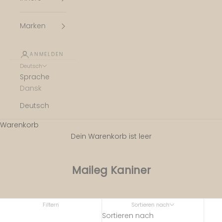
Marken
ANMELDEN
Deutsch
Sprache
Dansk
Deutsch
Warenkorb
Dein Warenkorb ist leer
Maileg Kaniner
Filtern
Sortieren nach
Sortieren nach