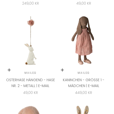
ANGEBOT
ANGEBOT
249,00 KR
49,00 KR
In den Warenkorb
In den Warenkorb
MAILEG
MAILEG
OSTERHASE HÄNGEND - HASE
KANINCHEN - GRÖSSE 1 - M
NR. 2 - METALL | E-MAIL
ÄDCHEN | E-MAIL
ANGEBOT
ANGEBOT
49,00 KR
449,00 KR