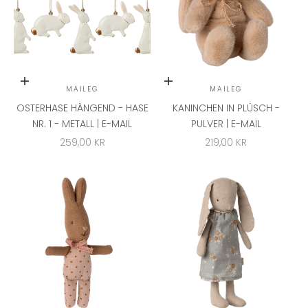
In den Warenkorb
In den Warenkorb
MAILEG
MAILEG
OSTERHASE HÄNGEND - HASE
KANINCHEN IN PLÜSCH -
NR. 1 - METALL | E-MAIL
PULVER | E-MAIL
ANGEBOT
ANGEBOT
259,00 KR
219,00 KR