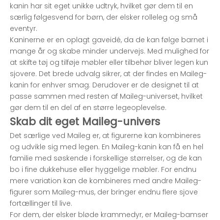
kanin har sit eget unikke udtryk, hvilket gør dem til en
særlig følgesvend for børn, der elsker rolleleg og små
eventyr.
Kaninerne er en oplagt gaveidé, da de kan følge barnet i
mange år og skabe minder undervejs. Med mulighed for
at skifte tøj og tilføje møbler eller tilbehør bliver legen kun
sjovere. Det brede udvalg sikrer, at der findes en Maileg-
kanin for enhver smag. Derudover er de designet til at
passe sammen med resten af Maileg-universet, hvilket
gør dem til en del af en større legeoplevelse.
Skab dit eget Maileg-univers
Det særlige ved Maileg er, at figurerne kan kombineres
og udvikle sig med legen. En Maileg-kanin kan få en hel
familie med søskende i forskellige størrelser, og de kan
bo i fine dukkehuse eller hyggelige møbler. For endnu
mere variation kan de kombineres med andre Maileg-
figurer som
Maileg-mus
, der bringer endnu flere sjove
fortællinger til live.
For dem, der elsker bløde krammedyr, er
Maileg-bamser