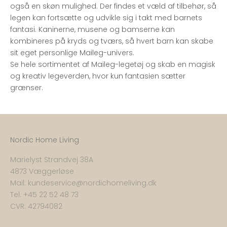
også en skøn mulighed. Der findes et væld af tilbehør, så
legen kan fortsætte og udvikle sig i takt med barnets
fantasi. Kaninerne, musene og bamserne kan
kombineres på kryds og tværs, så hvert barn kan skabe
sit eget personlige Maileg-univers.
Se hele sortimentet af
Maileg-legetøj
og skab en magisk
og kreativ legeverden, hvor kun fantasien sætter
grænser.
Nordic Home Living
Marielyst Strandvej 38A
4873 Væggerløse
Mail:
kundeservice@nordichomeliving.dk
Tel. +
45 22 52 48 73
CVR: 42794082