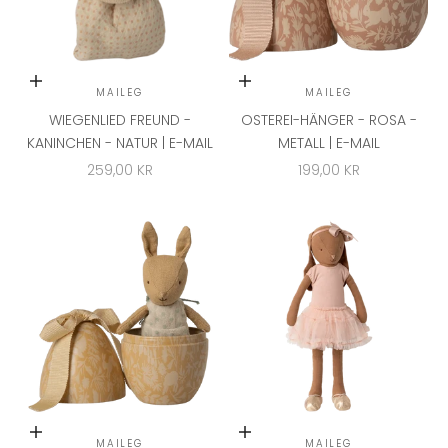
In den Warenkorb
In den Warenkorb
MAILEG
MAILEG
WIEGENLIED FREUND -
OSTEREI-HÄNGER - ROSA -
KANINCHEN - NATUR | E-MAIL
METALL | E-MAIL
ANGEBOT
ANGEBOT
259,00 KR
199,00 KR
In den Warenkorb
In den Warenkorb
MAILEG
MAILEG