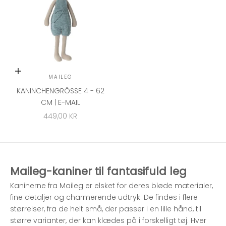
In den Warenkorb
MAILEG
KANINCHENGRÖSSE 4 - 62 C
M | E-MAIL
ANGEBOT
449,00 KR
Maileg-kaniner til fantasifuld leg
Kaninerne fra Maileg er elsket for deres bløde materialer,
fine detaljer og charmerende udtryk. De findes i flere
størrelser, fra de helt små, der passer i en lille hånd, til
større varianter, der kan klædes på i forskelligt tøj. Hver