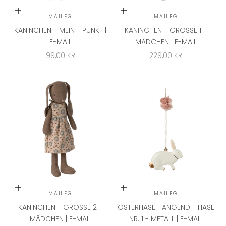
In den Warenkorb
In den Warenkorb
MAILEG
MAILEG
KANINCHEN - MEIN - PUNKT |
KANINCHEN - GRÖSSE 1 - M
E-MAIL
ÄDCHEN | E-MAIL
ANGEBOT
ANGEBOT
99,00 KR
229,00 KR
In den Warenkorb
In den Warenkorb
MAILEG
MAILEG
KANINCHEN - GRÖSSE 2 - M
OSTERHASE HÄNGEND - HASE
ÄDCHEN | E-MAIL
NR. 1 - METALL | E-MAIL