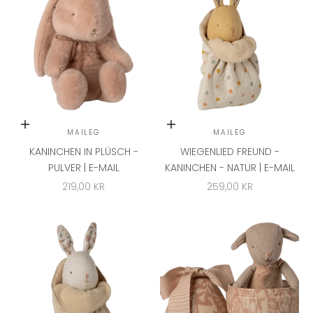
In den Warenkorb
In den Warenkorb
MAILEG
MAILEG
KANINCHEN IN PLÜSCH -
WIEGENLIED FREUND -
PULVER | E-MAIL
KANINCHEN - NATUR | E-MAIL
ANGEBOT
ANGEBOT
219,00 KR
259,00 KR