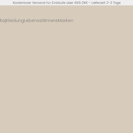
Kostenloser Versand für Einkäufe über 499 DKK – Lieferzeit 2-3 Tage
tøj
Kleidung
Lebensstil
Innere
Marken