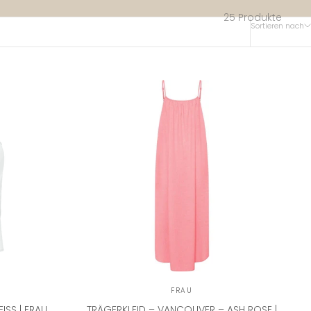
25 Produkte
Sortieren nach
FRAU
SS | FRAU
TRÄGERKLEID – VANCOUVER – ASH ROSE |