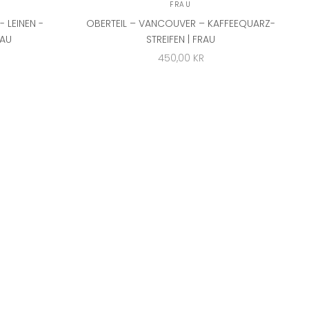
FRAU
 LEINEN -
OBERTEIL – VANCOUVER – KAFFEEQUARZ-
RAU
STREIFEN | FRAU
ANGEBOT
450,00 KR