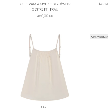
TOP – VANCOUVER – BLAU/WEISS G
TRÄGER
ESTREIFT | FRAU
ANGEBOT
450,00 KR
AUSVERKA
FRAU