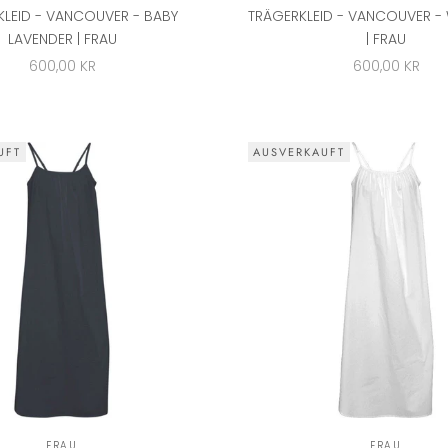
KLEID - VANCOUVER - BABY
TRÄGERKLEID - VANCOUVER -
LAVENDER | FRAU
| FRAU
ANGEBOT
ANGEBOT
600,00 KR
600,00 KR
UFT
AUSVERKAUFT
FRAU
FRAU