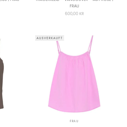
FRAU
ANGEBOT
600,00 KR
AUSVERKAUFT
FRAU