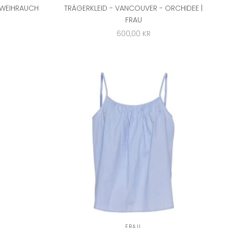
 WEIHRAUCH
TRÄGERKLEID - VANCOUVER - ORCHIDEE |
FRAU
ANGEBOT
600,00 KR
FRAU