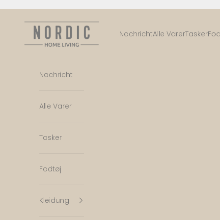
Zum Inhalt springen
Nordic Home Living
Nachricht
Alle Varer
Tasker
Fod
Nachricht
Alle Varer
Tasker
Fodtøj
Kleidung