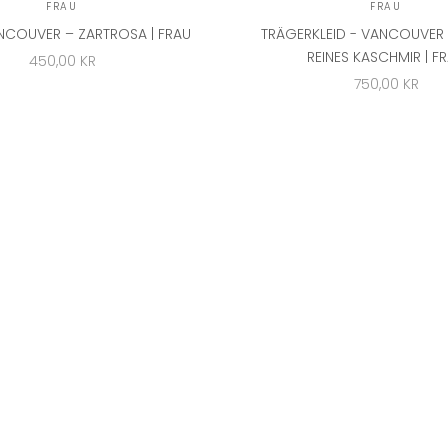
FRAU
FRAU
NCOUVER – ZARTROSA | FRAU
TRÄGERKLEID - VANCOUVER -
REINES KASCHMIR | F
ANGEBOT
450,00 KR
ANGEBOT
750,00 KR