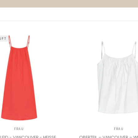
UFT
FRAU
FRAU
EID - VANCOUVER - HEISSE K
OBERTEIL – VANCOUVER – WEI