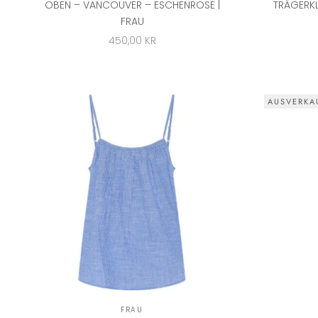
OBEN – VANCOUVER – ESCHENROSE |
TRÄGERKL
FRAU
ANGEBOT
450,00 KR
AUSVERKA
FRAU