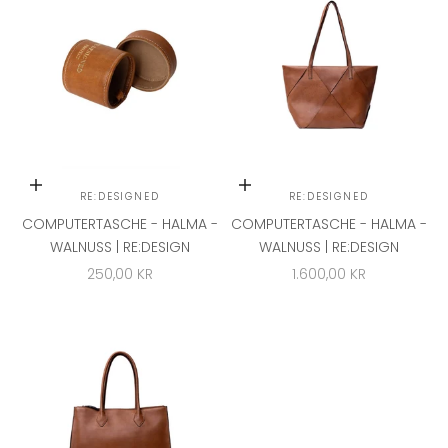
In den Warenkorb
In den Warenkorb
RE:DESIGNED
RE:DESIGNED
COMPUTERTASCHE - HALMA -
COMPUTERTASCHE - HALMA -
WALNUSS | RE:DESIGN
WALNUSS | RE:DESIGN
ANGEBOT
ANGEBOT
250,00 KR
1.600,00 KR