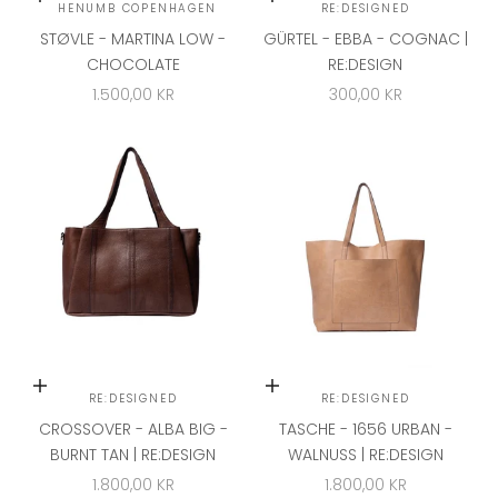
Optionen auswählen
Optionen auswählen
PHENUMB COPENHAGEN
RE:DESIGNED
STØVLE - MARTINA LOW -
GÜRTEL - EBBA - COGNAC |
CHOCOLATE
RE:DESIGN
ANGEBOT
ANGEBOT
1.500,00 KR
300,00 KR
In den Warenkorb
In den Warenkorb
RE:DESIGNED
RE:DESIGNED
CROSSOVER - ALBA BIG -
TASCHE - 1656 URBAN -
BURNT TAN | RE:DESIGN
WALNUSS | RE:DESIGN
ANGEBOT
ANGEBOT
1.800,00 KR
1.800,00 KR