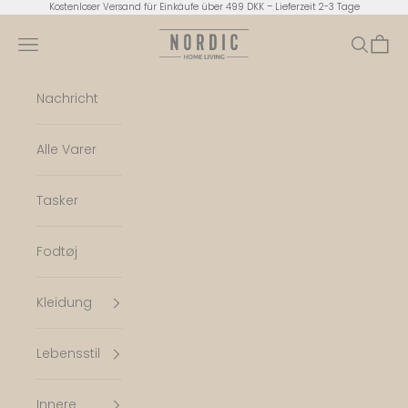
Zum Inhalt springen
Kostenloser Versand für Einkäufe über 499 DKK – Lieferzeit 2-3 Tage
Nordic Home Living
Menü
Suchen
Ware
Nachricht
Alle Varer
Tasker
Fodtøj
Kleidung
Lebensstil
Innere