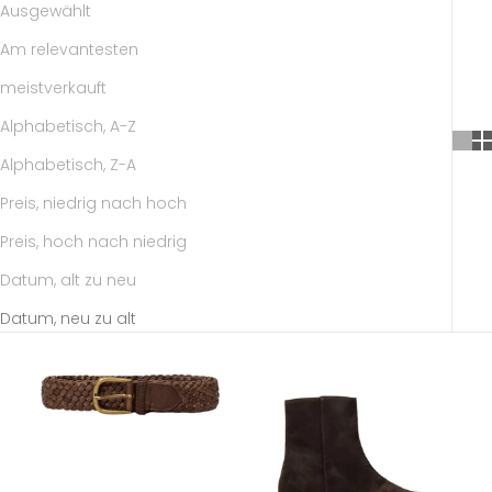
Ausgewählt
Am relevantesten
meistverkauft
Alphabetisch, A-Z
Alphabetisch, Z-A
Preis, niedrig nach hoch
Preis, hoch nach niedrig
Datum, alt zu neu
Datum, neu zu alt