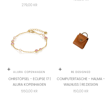
ANGEBOT
279,00 KR
In den Warenkorb
In den Warenkorb
ALURA COPENHAGEN
RE:DESIGNED
OHRSTÖPSEL - ECLIPSE 17 |
COMPUTERTASCHE - HALMA -
ALURA KOPENHAGEN
WALNUSS | RE:DESIGN
ANGEBOT
ANGEBOT
550,00 KR
150,00 KR