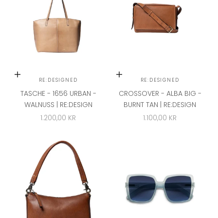
In den Warenkorb
In den Warenkorb
RE:DESIGNED
RE:DESIGNED
TASCHE - 1656 URBAN -
CROSSOVER - ALBA BIG -
WALNUSS | RE:DESIGN
BURNT TAN | RE:DESIGN
ANGEBOT
ANGEBOT
1.200,00 KR
1.100,00 KR