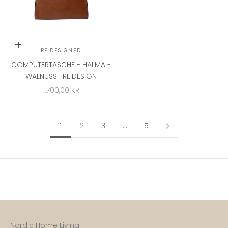
In den Warenkorb
RE:DESIGNED
COMPUTERTASCHE - HALMA -
WALNUSS | RE:DESIGN
ANGEBOT
1.700,00 KR
1
2
3
…
5
Nordic Home Living