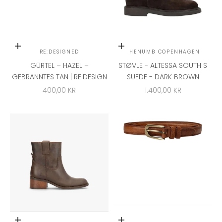
Optionen auswählen
Optionen auswählen
RE:DESIGNED
PHENUMB COPENHAGEN
GÜRTEL – HAZEL –
STØVLE - ALTESSA SOUTH S
GEBRANNTES TAN | RE:DESIGN
SUEDE - DARK BROWN
ANGEBOT
ANGEBOT
400,00 KR
1.400,00 KR