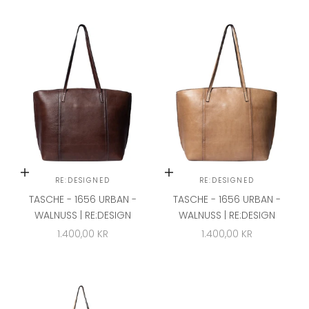
In den Warenkorb
In den Warenkorb
RE:DESIGNED
RE:DESIGNED
TASCHE - 1656 URBAN -
TASCHE - 1656 URBAN -
WALNUSS | RE:DESIGN
WALNUSS | RE:DESIGN
ANGEBOT
ANGEBOT
1.400,00 KR
1.400,00 KR