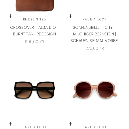
In den Warenkorb
In den Warenkorb
RE:DESIGNED
HAVE A LOOK
CROSSOVER - ALBA BIG -
SONNENBRILLE – CITY –
BURNT TAN | RE:DESIGN
MILCHIGER BERNSTEIN |
SCHAUEN SIE MAL VORBEI
ANGEBOT
900,00 KR
ANGEBOT
275,00 KR
In den Warenkorb
In den Warenkorb
HAVE A LOOK
HAVE A LOOK